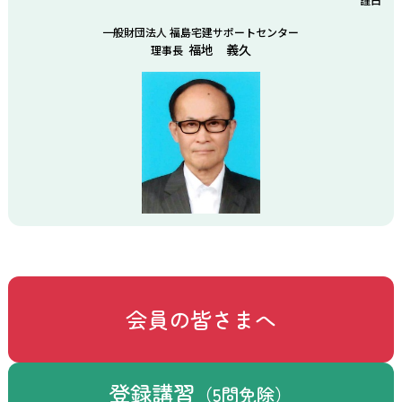
一般財団法人 福島宅建サポートセンター
福地 義久
理事長
会員の皆さまへ
登録講習
（5問免除）